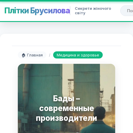
Секрети жіночого
Плітки Брусилова
світу
🏠 Главная
/
Медицина и здоровье
Бады –
современные
производители