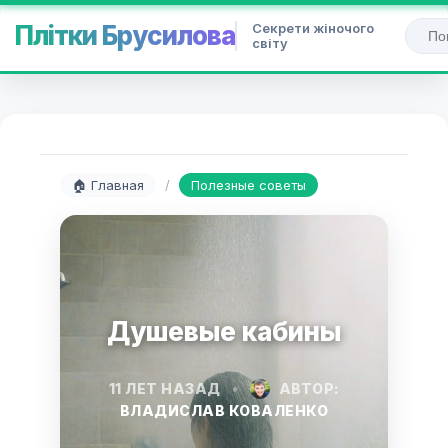
Секрети жіночого
Плітки Брусилова
світу
🏠 Главная
/
Полезные советы
Душевые кабины
11 ЛЕТ НАЗАД
•
АВТОР:
ВЛАДИСЛАВ КОВАЛЕНКО