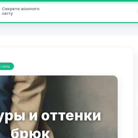
Секрети жіночого
світу
стиль
уры и оттенки
брюк