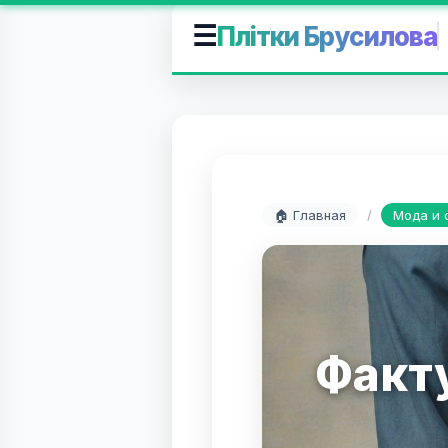
☰
Плітки Брусилова
🏠 Главная
/
Мода и 
Факт