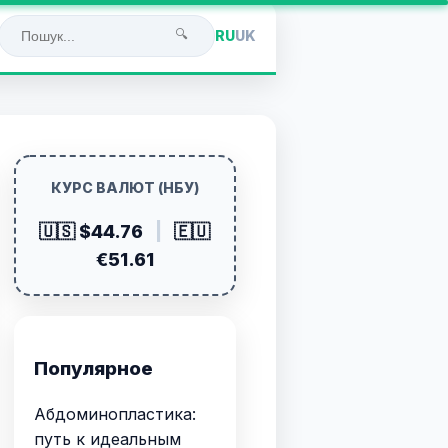
🔍
RU
UK
КУРС ВАЛЮТ (НБУ)
🇺🇸 $44.76
|
🇪🇺
€51.61
Популярное
Абдоминопластика:
путь к идеальным