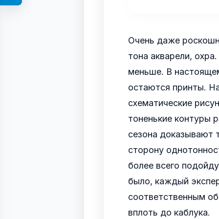
Очень даже роскошно
тона акварели, охра
меньше. В настоящем
остаются принты. На
схематические рисун
тоненькие контуры р
сезона доказывают т
сторону однотоннос
более всего подойду
было, каждый экспе
соответственным об
вплоть до каблука.