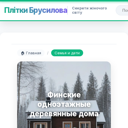
Секрети жіночого
Плітки Брусилова
світу
🏠 Главная
/
Семья и дети
Финские
одноэтажные
деревянные дома