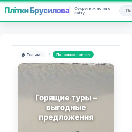
Секрети жіночого
Плітки Брусилова
світу
🏠 Главная
/
Полезные советы
Горящие туры –
выгодные
предложения