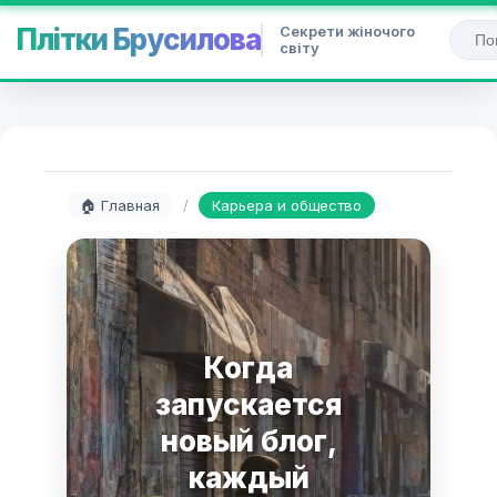
Секрети жіночого
Плітки Брусилова
світу
🏠 Главная
/
Карьера и общество
Когда
запускается
новый блог,
каждый