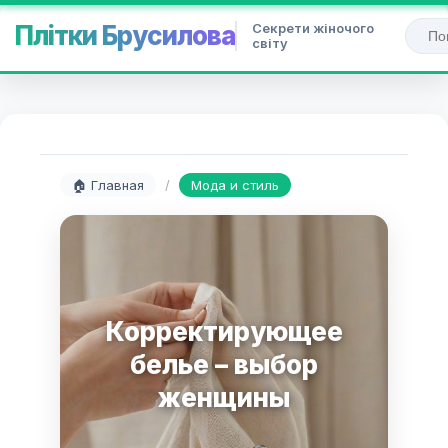
Секрети жіночого
Плітки Брусилова
світу
🏠 Главная
/
Мода и стиль
Корректирующее
белье – выбор
женщины