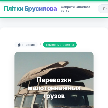
Секрети жіночого
Плітки Брусилова
світу
🏠 Главная
/
Полезные советы
Перевозки
малотоннажных
грузов