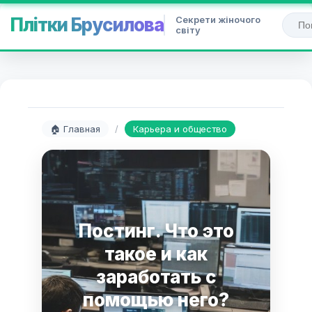
Секрети жіночого
Плітки Брусилова
світу
🏠 Главная
/
Карьера и общество
Постинг. Что это
такое и как
заработать с
помощью него?