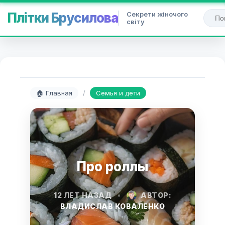
Секрети жіночого
Плітки Брусилова
світу
🏠 Главная
/
Семья и дети
Про роллы
12 ЛЕТ НАЗАД
•
АВТОР:
ВЛАДИСЛАВ КОВАЛЕНКО