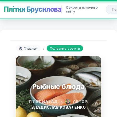
Секрети жіночого
Плітки Брусилова
світу
🏠 Главная
/
Полезные советы
Рыбные блюда
11 ЛЕТ НАЗАД
•
АВТОР:
ВЛАДИСЛАВ КОВАЛЕНКО