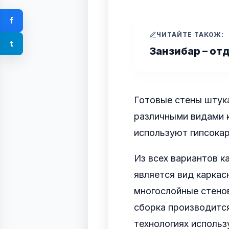
f
ЧИТАЙТЕ ТАКОЖ:
t
Занзибар – от
Готовые стены штук
различными видами к
используют гипсокар
Из всех вариантов 
является вид каркас
многослойные стенов
сборка производится
технологиях исполь