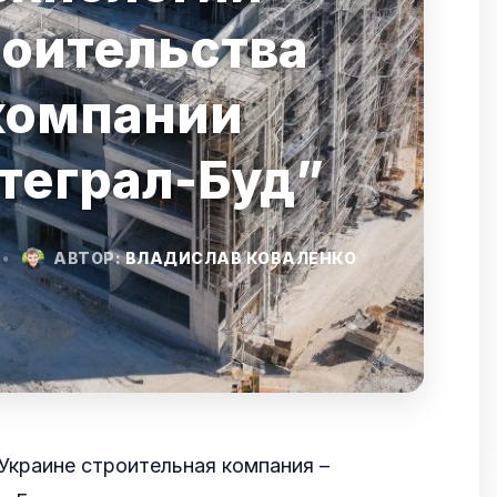
роительства
компании
теграл-Буд”
•
АВТОР:
ВЛАДИСЛАВ КОВАЛЕНКО
Украине строительная компания –