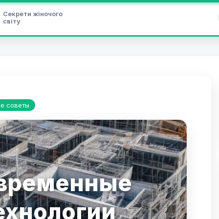
Секрети жіночого
світу
е советы
временные
ехнологии