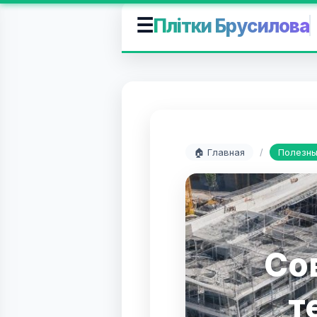
☰
Плітки Брусилова
🏠 Главная
/
Полезны
Со
т