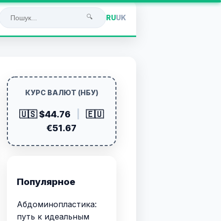
🔍
RU
UK
КУРС ВАЛЮТ (НБУ)
🇺🇸 $44.76
|
🇪🇺
€51.67
Популярное
Абдоминопластика:
путь к идеальным