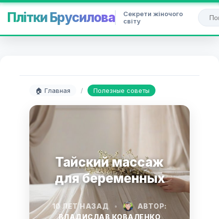
Секрети жіночого
Плітки Брусилова
світу
🏠 Главная
/
Полезные советы
Тайский массаж
для беременных
10 ЛЕТ НАЗАД
•
АВТОР:
ВЛАДИСЛАВ КОВАЛЕНКО