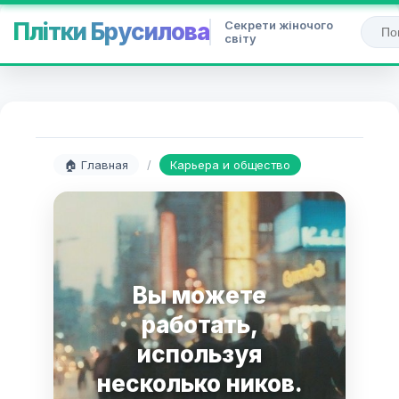
Секрети жіночого
Плітки Брусилова
світу
🏠 Главная
/
Карьера и общество
Вы можете
работать,
используя
несколько ников.