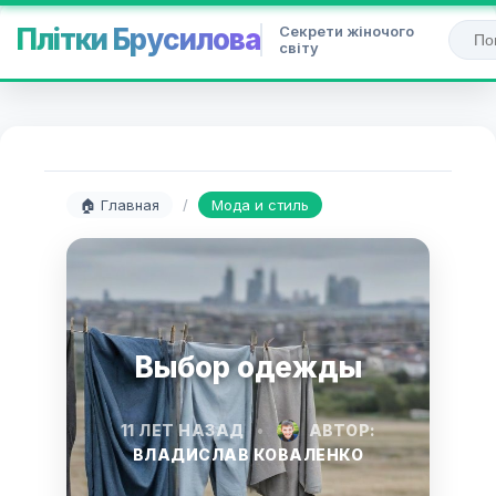
Секрети жіночого
Плітки Брусилова
світу
🏠 Главная
/
Мода и стиль
Выбор одежды
11 ЛЕТ НАЗАД
•
АВТОР:
ВЛАДИСЛАВ КОВАЛЕНКО