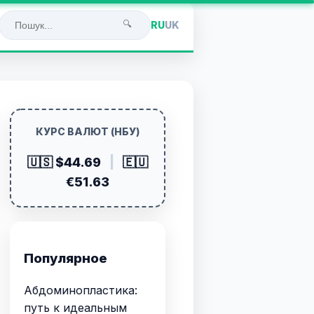
🔍
RU
UK
КУРС ВАЛЮТ (НБУ)
🇺🇸 $44.69
|
🇪🇺
€51.63
Популярное
Абдоминопластика:
путь к идеальным