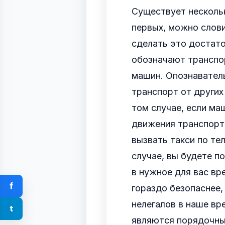
Существует нескольк
первых, можно слови
сделать это достато
обозначают транспор
машин. Опознавател
транспорт от других
том случае, если ма
движения транспорт
вызвать такси по те
случае, вы будете п
в нужное для вас вр
f
гораздо безопаснее,
нелегалов в наше вре
t
являются порядочным