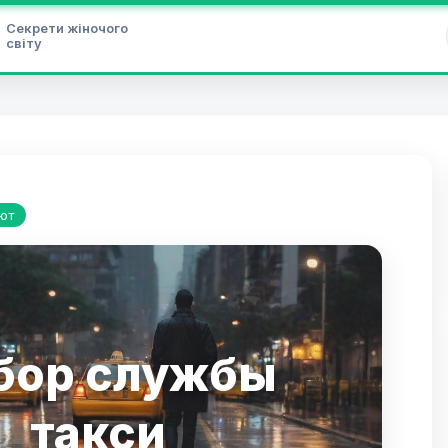
Секрети жіночого
світу
ют
бор службы
такси