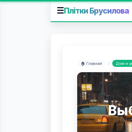
☰
Плітки Брусилова
🏠 Главная
/
Дом и у
Вы