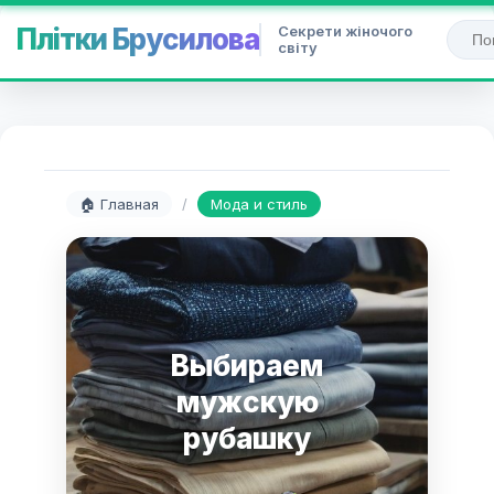
Секрети жіночого
Плітки Брусилова
світу
🏠 Главная
/
Мода и стиль
Выбираем
мужскую
рубашку