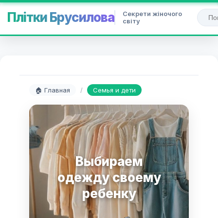
Секрети жіночого
Плітки Брусилова
світу
🏠 Главная
/
Семья и дети
Выбираем
одежду своему
ребенку