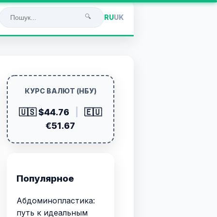
🔍
RU
UK
КУРС ВАЛЮТ (НБУ)
🇺🇸 $44.76
|
🇪🇺
€51.67
Популярное
Абдоминопластика:
путь к идеальным