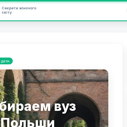
Секрети жіночого
світу
 дети
бираем вуз
Польши