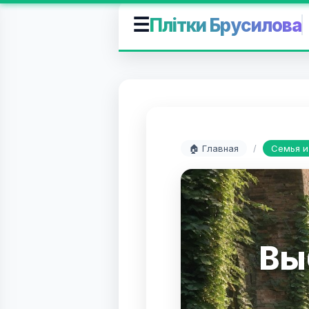
☰
Плітки Брусилова
🏠 Главная
/
Семья и
Вы