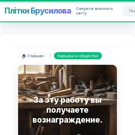
Секрети жіночого
Плітки Брусилова
світу
🏠 Главная
/
Карьера и общество
За эту работу вы
получаете
вознаграждение.