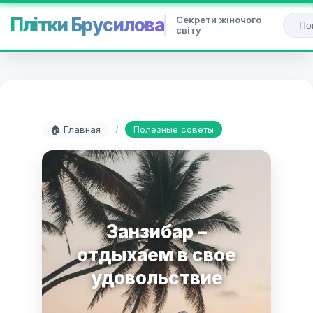
Секрети жіночого
Плітки Брусилова
світу
🏠 Главная
/
Полезные советы
Занзибар –
отдыхаем в свое
удовольствие