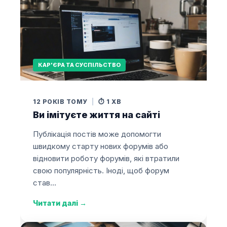
КАР'ЄРА ТА СУСПІЛЬСТВО
12 РОКІВ ТОМУ
|
⏱️ 1 ХВ
Ви імітуєте життя на сайті
Публікація постів може допомогти
швидкому старту нових форумів або
відновити роботу форумів, які втратили
свою популярність. Іноді, щоб форум
став…
Читати далі
→