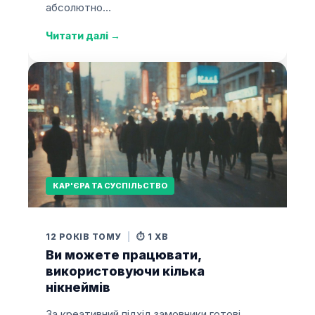
абсолютно…
Читати далі
→
КАР'ЄРА ТА СУСПІЛЬСТВО
12 РОКІВ ТОМУ
|
⏱️ 1 ХВ
Ви можете працювати,
використовуючи кілька
нікнеймів
За креативний підхід замовники готові