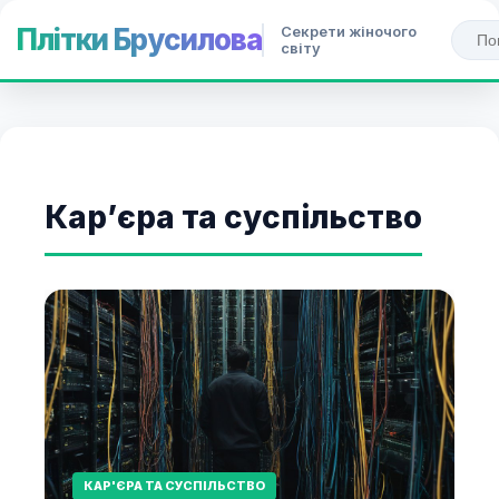
Секрети жіночого
Плітки Брусилова
світу
Кар’єра та суспільство
КАР'ЄРА ТА СУСПІЛЬСТВО