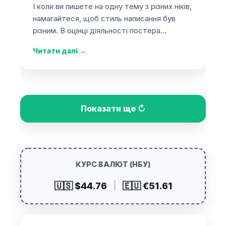
І коли ви пишете на одну тему з різних ніків,
намагайтеся, щоб стиль написання був
різним. В оцінці діяльності постера…
Читати далі
→
Показати ще ↻
КУРС ВАЛЮТ (НБУ)
🇺🇸 $44.76
|
🇪🇺 €51.61