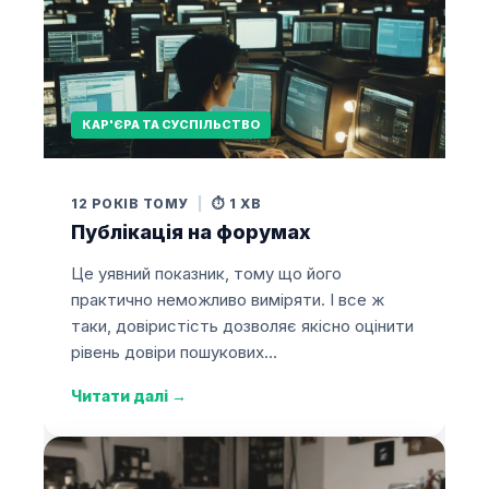
КАР'ЄРА ТА СУСПІЛЬСТВО
12 РОКІВ ТОМУ
|
⏱️ 1 ХВ
Публікація на форумах
Це уявний показник, тому що його
практично неможливо виміряти. І все ж
таки, довіристість дозволяє якісно оцінити
рівень довіри пошукових…
Читати далі
→