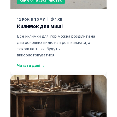
КАР'ЄРА ТА СУСПІЛЬСТВО
12 РОКІВ ТОМУ
|
⏱️ 1 ХВ
Килимок для миші
Все килимки для ігор можна розділити на
два основних види: на ігрові килимки, а
також на ті, які будуть
використовуватися…
Читати далі
→