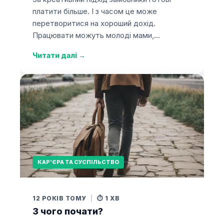
платити більше. І з часом це може
перетворитися на хороший дохід.
Працювати можуть молоді мами,…
Читати далі
→
КАР'ЄРА ТА СУСПІЛЬСТВО
12 РОКІВ ТОМУ
|
⏱️ 1 ХВ
З чого почати?