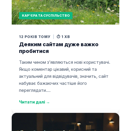
КАР'ЄРА ТА СУСПІЛЬСТВО
12 РОКІВ ТОМУ
|
⏱️ 1 ХВ
Деяким сайтам дуже важко
пробитися
Таким чином з’являються нові користувачі.
Якщо коментар цікавий, корисний та
актуальний для відвідувачів, значить, сайт
набуває бажаючих частіше його
переглядати.…
Читати далі
→