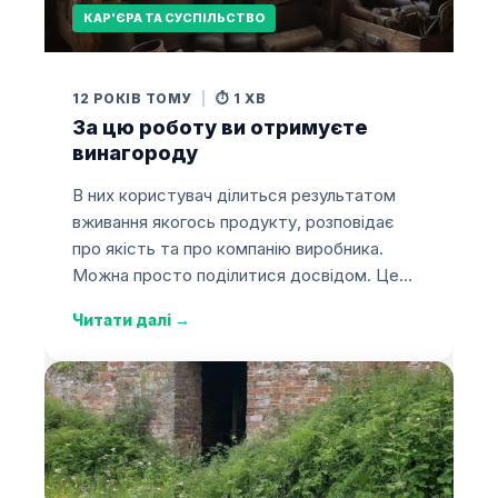
КАР'ЄРА ТА СУСПІЛЬСТВО
12 РОКІВ ТОМУ
|
⏱️ 1 ХВ
За цю роботу ви отримуєте
винагороду
В них користувач ділиться результатом
вживання якогось продукту, розповідає
про якість та про компанію виробника.
Можна просто поділитися досвідом. Це…
Читати далі
→