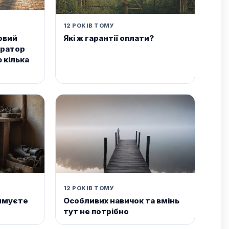
12 РОКІВ ТОМУ
овий
Які ж гарантії оплати?
тратор
 кілька
12 РОКІВ ТОМУ
римуєте
Особливих навичок та вмінь
тут не потрібно