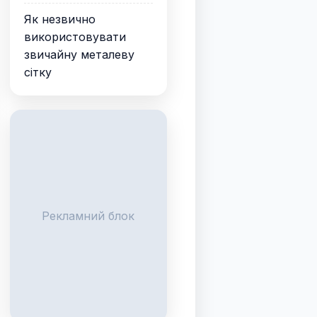
Як незвично
використовувати
звичайну металеву
сітку
Рекламний блок