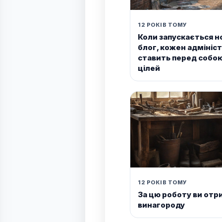
12 РОКІВ ТОМУ
Коли запускається н
блог, кожен адмініс
ставить перед собою
цілей
12 РОКІВ ТОМУ
За цю роботу ви от
винагороду