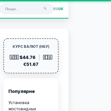
🔍
RU
UK
КУРС ВАЛЮТ (НБУ)
🇺🇸 $44.76
|
🇪🇺
€51.67
Популярне
Установка
мостовидных