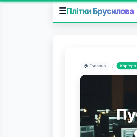
☰
Плітки Брусилова
🏠 Головна
/
Кар'єра
Пу