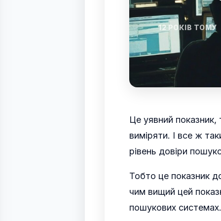
12 РОКІВ ТОМУ
Це уявний показник,
виміряти. І все ж та
рівень довіри пошук
Тобто це показник до
чим вищий цей показ
пошукових системах.