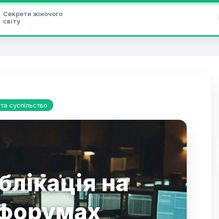
Секрети жіночого
світу
 та суспільство
блікація на
форумах