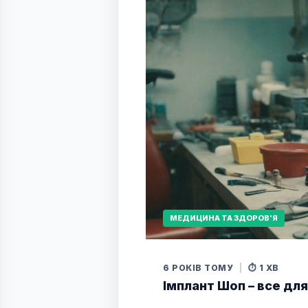
МЕДИЦИНА ТА ЗДОРОВ'Я
6 РОКІВ ТОМУ
|
⏱️ 1 ХВ
Імплант Шоп – все для