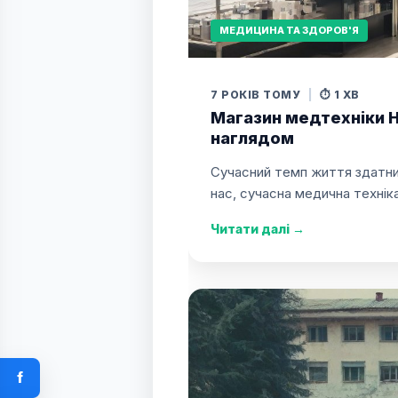
МЕДИЦИНА ТА ЗДОРОВ'Я
7 РОКІВ ТОМУ
|
⏱️ 1 ХВ
Магазин медтехніки H
наглядом
Сучасний темп життя здатни
нас, сучасна медична техні
Читати далі
→
f