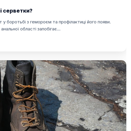
і серветки?
т у боротьбі з гемороєм та профілактиці його появи.
 анальної області запобігає…