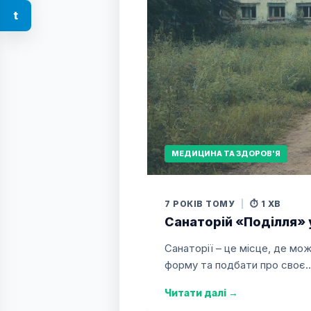
t
МЕДИЦИНА ТА ЗДОРОВ'Я
7 РОКІВ ТОМУ
|
⏱️ 1 ХВ
Санаторій «Поділля» 
Санаторії – це місце, де мож
форму та подбати про своє
Читати далі
→