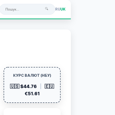
🔍
RU
UK
КУРС ВАЛЮТ (НБУ)
🇺🇸 $44.76
|
🇪🇺
€51.61