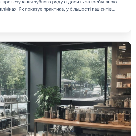
а протезування зубного ряду є досить затребуваною
лініках. Як показує практика, у більшості пацієнтів…