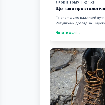
7 РОКІВ ТОМУ
|
⏱️ 1 ХВ
Що таке проктологічн
Гігієна – дуже важливий пунк
Регулярний догляд за шкірою
Читати далі
→