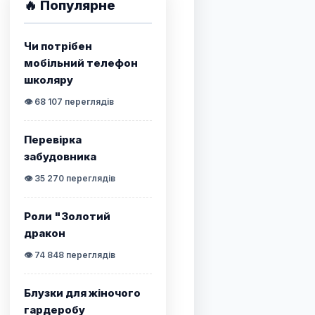
🔥 Популярне
Чи потрібен
мобільний телефон
школяру
👁️ 68 107 переглядів
Перевірка
забудовника
👁️ 35 270 переглядів
Роли "Золотий
дракон
👁️ 74 848 переглядів
Блузки для жіночого
гардеробу