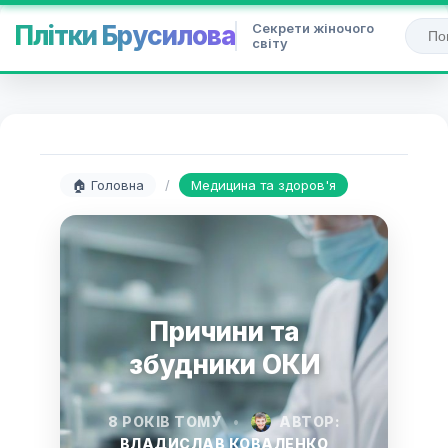
Секрети жіночого
Плітки Брусилова
світу
🏠 Головна
/
Медицина та здоров'я
Причини та
збудники ОКИ
8 РОКІВ ТОМУ
•
АВТОР:
ВЛАДИСЛАВ КОВАЛЕНКО