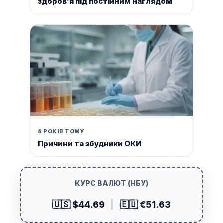
здоров’я під постійним наглядом
8 РОКІВ ТОМУ
Причини та збудники ОКИ
КУРС ВАЛЮТ (НБУ)
🇺🇸 $44.69
|
🇪🇺 €51.63