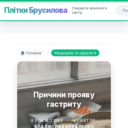
Секрети жіночого
Плітки Брусилова
світу
🏠 Головна
/
Медицина та здоров'я
Причини прояву
гастриту
8 РОКІВ ТОМУ
•
АВТОР:
ВЛАДИСЛАВ КОВАЛЕНКО