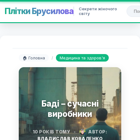
Секрети жіночого
Плітки Брусилова
світу
🏠 Головна
/
Медицина та здоров'я
Баді – сучасні
виробники
10 РОКІВ ТОМУ
•
АВТОР:
ВЛАДИСЛАВ КОВАЛЕНКО