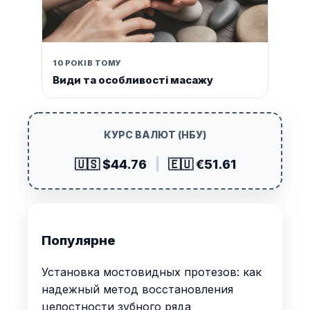
10 РОКІВ ТОМУ
Види та особливості масажу
КУРС ВАЛЮТ (НБУ)
🇺🇸 $44.76
|
🇪🇺 €51.61
Популярне
Установка мостовидных протезов: как
надежный метод восстановления
целостности зубного ряда