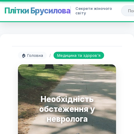
Секрети жіночого
Плітки Брусилова
світу
🏠 Головна
/
Медицина та здоров'я
Необхідність
обстеження у
невролога