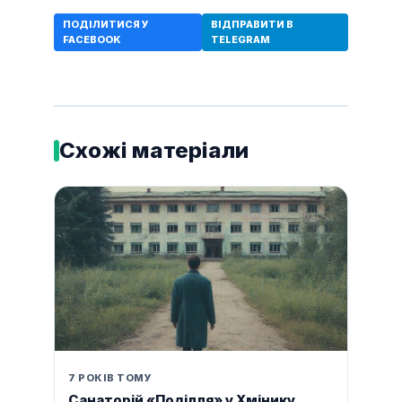
ПОДІЛИТИСЯ У
ВІДПРАВИТИ В
FACEBOOK
TELEGRAM
Схожі матеріали
7 РОКІВ ТОМУ
Санаторій «Поділля» у Хмінику