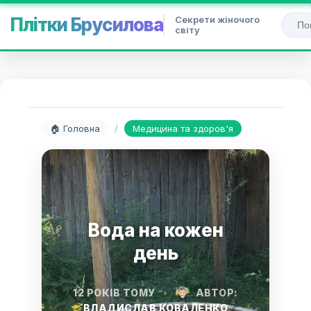
Секрети жіночого
Плітки Брусилова
світу
🏠 Головна
/
Медицина та здоров'я
Вода на кожен
день
12 РОКІВ ТОМУ
•
АВТОР:
ВЛАДИСЛАВ КОВАЛЕНКО