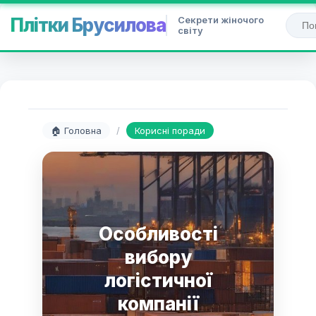
Секрети жіночого
Плітки Брусилова
світу
🏠 Головна
/
Корисні поради
Особливості
вибору
логістичної
компанії