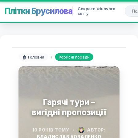
Секрети жіночого
Плітки Брусилова
світу
🏠 Головна
/
Корисні поради
Гарячі тури –
вигідні пропозиції
10 РОКІВ ТОМУ
•
АВТОР:
ВЛАДИСЛАВ КОВАЛЕНКО