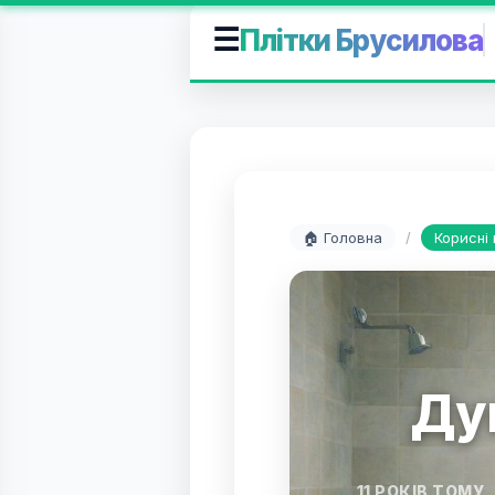
☰
Плітки Брусилова
🏠 Головна
/
Корисні
Ду
11 РОКІВ ТОМУ