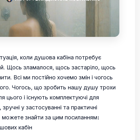
итуація, коли душова кабіна потребує
ей. Щось зламалося, щось застаріло, щось
ити. Всі ми постійно хочемо змін і чогось
ного. Чогось, що зробить нашу душу трохи
ля цього і існують комплектуючі для
, зручні у застосуванні та практичні
тю можете знайти за цим посиланням
:
шових кабін