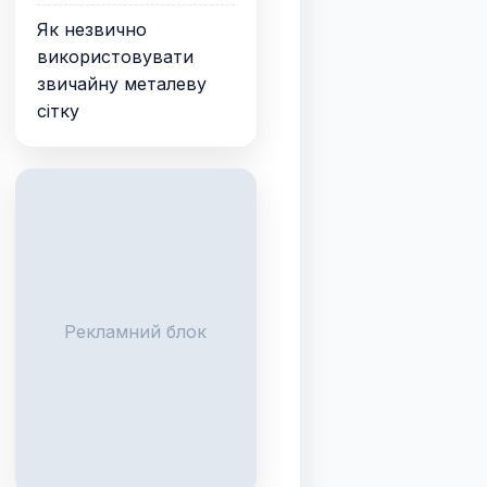
Як незвично
використовувати
звичайну металеву
сітку
Рекламний блок