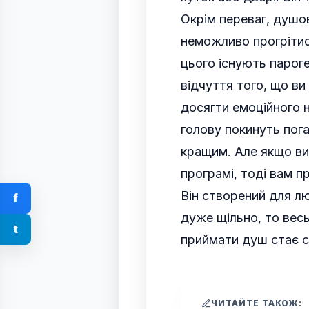
Окрім переваг, душов
неможливо прогрітис
цього існують парог
відчуття того, що ви
досягти емоційного 
голову покинуть пога
кращим. Але якщо ви
програмі, тоді вам п
Він створений для лю
f
дуже щільно, то весь
t
приймати душ стає с
ЧИТАЙТЕ ТАКОЖ: