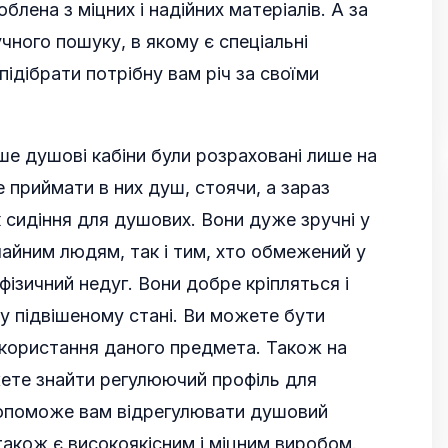
блена з міцних і надійних матеріалів. А за
ного пошуку, в якому є спеціальні
підібрати потрібну вам річ за своїми
ше душові кабіни були розраховані лише на
 приймати в них душ, стоячи, а зараз
як сидіння для душових. Вони дуже зручні у
чайним людям, так і тим, хто обмежений у
фізичний недуг. Вони добре кріпляться і
у підвішеному стані. Ви можете бути
використання даного предмета. Також на
ете знайти регулюючий профіль для
допоможе вам відрегулювати душовий
 також є високоякісним і міцним виробом.