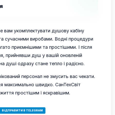
я
е вам укомплектувати душову кабіну
 та сучасними виробами. Водні процедури
гато приємнішими та простішими. І після
я, прийнявши душ у вашій оновленій
 на душі одразу стане тепло і радісно.
ікований персонал не змусить вас чекати.
ся максимально швидко. СанТехСвіт
життя простішим і яскравішим.
ВІДПРАВИТИ В TELEGRAM