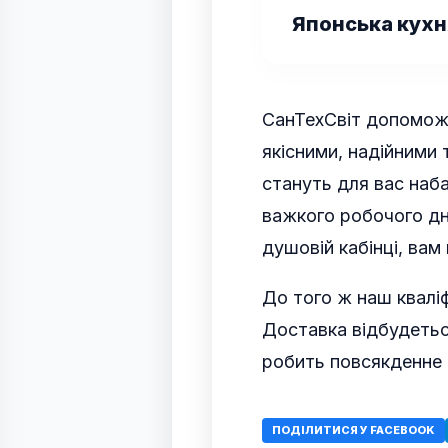
Японська кухн
СанТехСвіт допомож
якісними, надійними
стануть для вас наба
важкого робочого дн
душовій кабінці, вам
До того ж наш кваліф
Доставка відбудеть
робить повсякденне 
ПОДІЛИТИСЯ У FACEBOOK