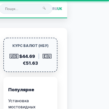
🔍
RU
UK
КУРС ВАЛЮТ (НБУ)
🇺🇸 $44.69
|
🇪🇺
€51.63
Популярне
Установка
мостовидных