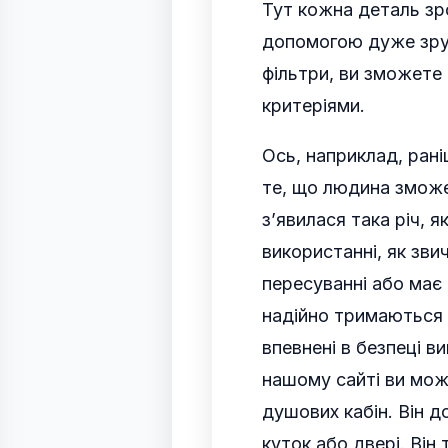
Тут кожна деталь зро
допомогою дуже зруч
фільтри, ви зможете 
критеріями.
Ось, наприклад, рані
те, що людина зможе
з’явилася така річ, 
використанні, як зви
пересуванні або має 
надійно тримаються 
впевнені в безпеці 
нашому сайті ви мож
душових кабін. Він 
куток або двері. Він