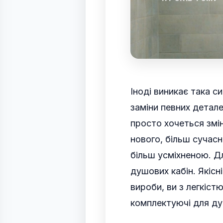
Іноді виникає така с
заміни певних детал
просто хочеться змін
нового, більш сучас
більш усміхненою. Д
душових кабін.
Якісні
вироби, ви з легкіс
комплектуючі для ду