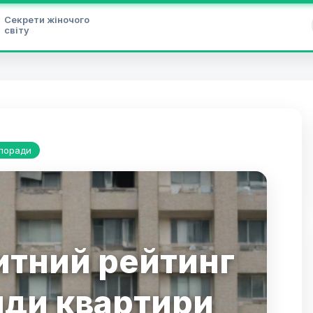
Секрети жіночого
світу
 поради
тний рейтинг
нди квартири