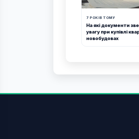
7 РОКІВ ТОМУ
На які документи зв
увагу при купівлі ква
новобудовах