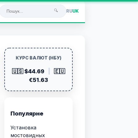
🔍
RU
UK
КУРС ВАЛЮТ (НБУ)
🇺🇸 $44.69
|
🇪🇺
€51.63
Популярне
Установка
мостовидных