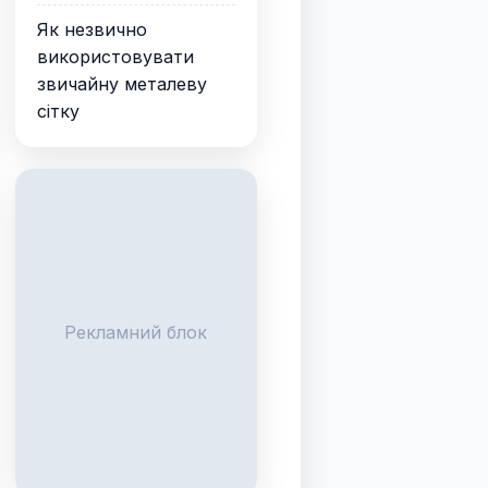
Як незвично
використовувати
звичайну металеву
сітку
Рекламний блок