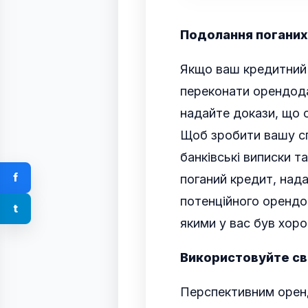
Подолання поганих
Якщо ваш кредитний 
переконати орендода
надайте докази, що 
Щоб зробити вашу сп
банківські виписки т
f
поганий кредит, нада
потенційного орендо
t
якими у вас був хор
Використовуйте сво
Перспективним орен