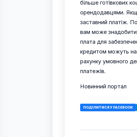
більше готівкових ко
орендодавцями. Якщо
заставний платіж. П
вам може знадобитис
плата для забезпечен
кредитом можуть нав
рахунку умовного де
платежів.
Новинний портал
ПОДІЛИТИСЯ У FACEBOOK