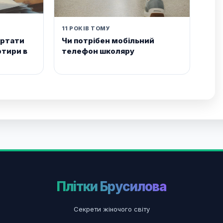
11 РОКІВ ТОМУ
ертати
Чи потрібен мобільний
ртири в
телефон школяру
Плітки Брусилова
Секрети жіночого світу