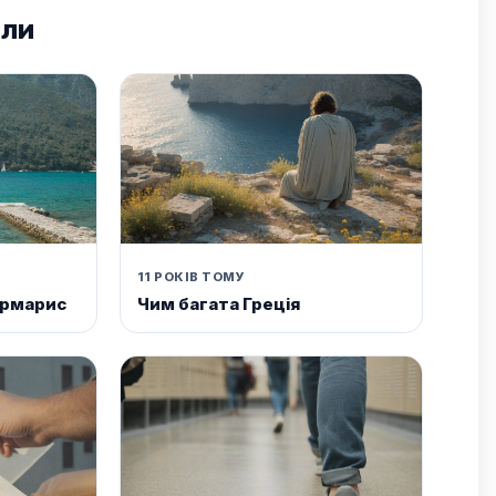
али
11 РОКІВ ТОМУ
армарис
Чим багата Греція