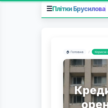
☰
Плітки Брусилова
🏠 Головна
/
Корисні
Креди
оре