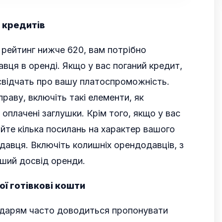
 кредитів
рейтинг нижче 620, вам потрібно
вця в оренді. Якщо у вас поганий кредит,
свідчать про вашу платоспроможність.
раву, включіть такі елементи, як
а оплачені заглушки. Крім того, якщо у вас
йте кілька посилань на характер вашого
давця. Включіть колишніх орендодавців, з
оший досвід оренди.
ї готівкові кошти
дарям часто доводиться пропонувати