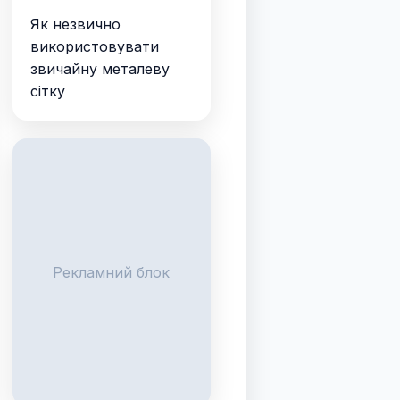
Як незвично
використовувати
звичайну металеву
сітку
Рекламний блок