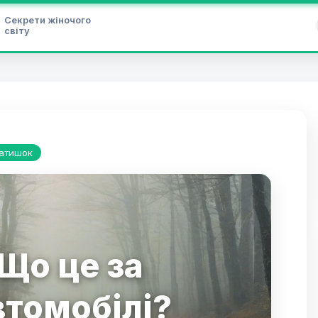
Секрети жіночого
світу
затишок
Що це за
втомобілі?