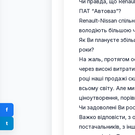
Чи правда, що Renaul
ПАТ “Автоваз”?
Renault-Nissan спіль
володіють більшою ч
Як Ви плануєте збіль
роки?
На жаль, протягом ос
через високі витрати
році наші продажі ск
всьому світу. Але м
ціноутворення, порі
Чи задоволені Ви ро
f
Важко відповісти, з 
t
постачальників, з ін