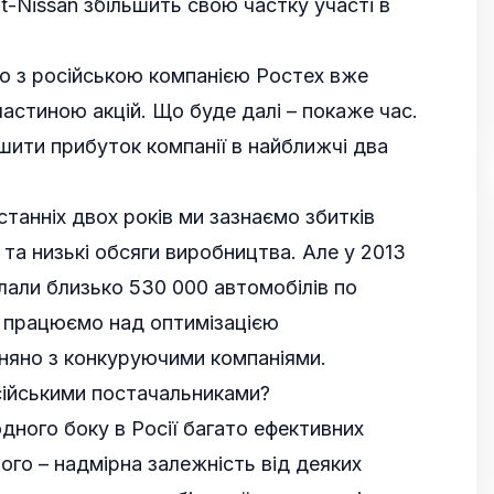
t-Nissan збільшить свою частку участі в
но з російською компанією Ростех вже
астиною акцій. Що буде далі – покаже час.
шити прибуток компанії в найближчі два
танніх двох років ми зазнаємо збитків
 та низькі обсяги виробництва. Але у 2013
лали близько 530 000 автомобілів по
и працюємо над оптимізацією
вняно з конкуруючими компаніями.
сійськими постачальниками?
одного боку в Росії багато ефективних
шого – надмірна залежність від деяких