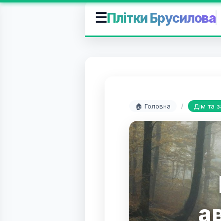
☰
Плітки Брусилова
🏠 Головна
/
Дім та 
а