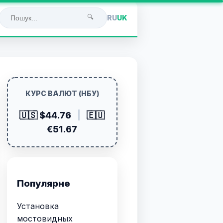
🔍
RU
UK
КУРС ВАЛЮТ (НБУ)
🇺🇸 $44.76
|
🇪🇺
€51.67
Популярне
Установка
мостовидных