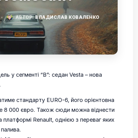
•
АВТОР:
ВЛАДИСЛАВ КОВАЛЕНКО
ль у сегменті “В”: седан Vesta – нова
.
атиме стандарту EURO-6, його орієнтовна
е 8 000 євро. Також сюди можна віднести
а платформі Renault, однією з переваг яких
 палива.