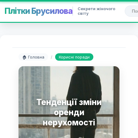
Секрети жіночого
Плітки Брусилова
світу
🏠 Головна
/
Корисні поради
Тенденції зміни
оренди
нерухомості