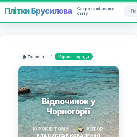
Секрети жіночого
Плітки Брусилова
світу
🏠 Головна
/
Корисні поради
Відпочинок у
Чорногорії
10 РОКІВ ТОМУ
•
АВТОР:
ВЛАДИСЛАВ КОВАЛЕНКО