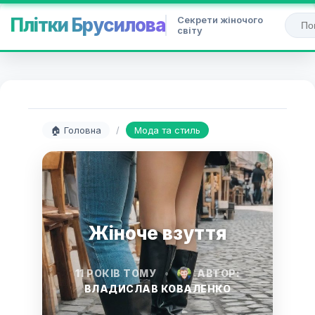
Секрети жіночого
Плітки Брусилова
світу
🏠 Головна
/
Мода та стиль
Жіноче взуття
11 РОКІВ ТОМУ
•
АВТОР:
ВЛАДИСЛАВ КОВАЛЕНКО