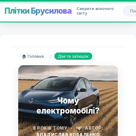
Секрети жіночого
Плітки Брусилова
світу
🏠 Головна
/
Дім та затишок
Чому
електромобілі?
8 РОКІВ ТОМУ
•
АВТОР:
ВЛАДИСЛАВ КОВАЛЕНКО