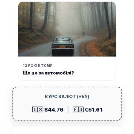
12 РОКІВ ТОМУ
Що це за автомобілі?
КУРС ВАЛЮТ (НБУ)
🇺🇸 $44.76
|
🇪🇺 €51.61