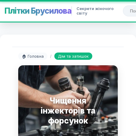
Секрети жіночого
Плітки Брусилова
світу
🏠 Головна
/
Дім та затишок
Чищення
інжекторів та
форсунок