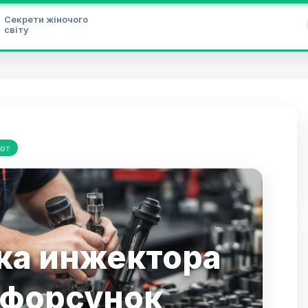
Секрети жіночого
світу
ют
ка инжектора
 форсунок