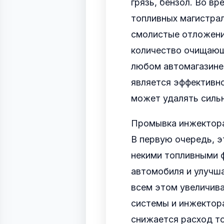
грязь, бензол. Во вр
топливных магистрал
смолистые отложени
количество очищающ
любом автомагазине.
является эффективно
может удалять силь
Промывка инжектора
В первую очередь, э
некими топливными 
автомобиля и улучша
всем этом увеличива
системы и инжектора
снижается расход то