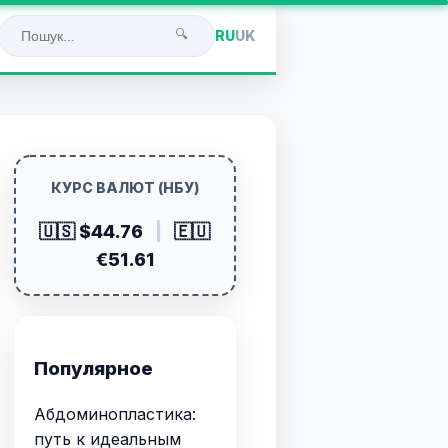
🔍
RU
UK
КУРС ВАЛЮТ (НБУ)
🇺🇸 $44.76
|
🇪🇺
€51.61
Популярное
Абдоминопластика:
путь к идеальным