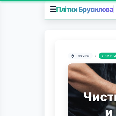
☰
Плітки Брусилова
🏠 Главная
/
Дом и у
Чист
и