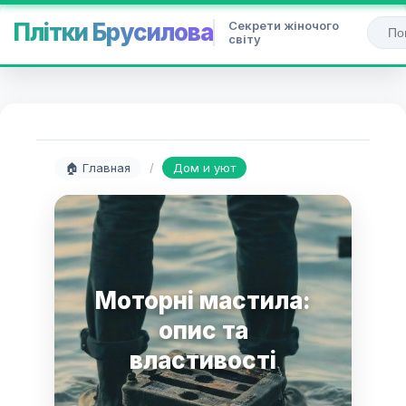
Секрети жіночого
Плітки Брусилова
світу
🏠 Главная
/
Дом и уют
Моторні мастила:
опис та
властивості