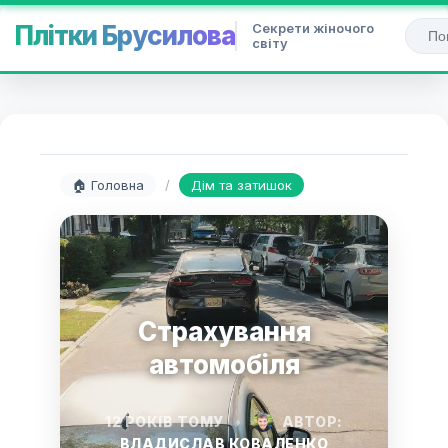
Секрети жіночого
Плітки Брусилова
світу
🏠 Головна
/
Дім та затишок
Страхування
автомобіля
12 РОКІВ ТОМУ
•
АВТОР:
ВЛАДИСЛАВ КОВАЛЕНКО