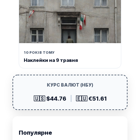
10 РОКІВ ТОМУ
Наклейки на 9 травня
КУРС ВАЛЮТ (НБУ)
🇺🇸 $44.76
|
🇪🇺 €51.61
Популярне