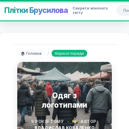
Секрети жіночого
Плітки Брусилова
світу
🏠 Головна
/
Корисні поради
Одяг з
логотипами
9 РОКІВ ТОМУ
•
АВТОР:
ВЛАДИСЛАВ КОВАЛЕНКО