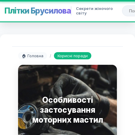
Секрети жіночого
Плітки Брусилова
світу
🏠 Головна
/
Корисні поради
Особливості
застосування
моторних мастил