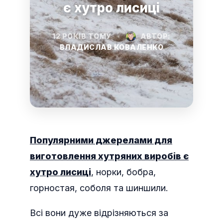
є хутро лисиці
12 РОКІВ ТОМУ
•
АВТОР:
ВЛАДИСЛАВ КОВАЛЕНКО
Популярними джерелами для
виготовлення хутряних виробів є
хутро лисиці
, норки, бобра,
горностая, соболя та шиншили.
Всі вони дуже відрізняються за