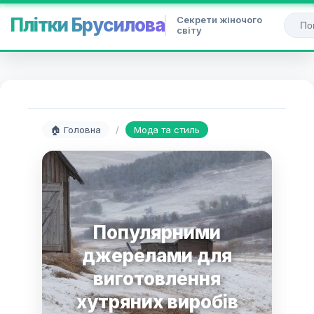
Секрети жіночого
Плітки Брусилова
світу
🏠 Головна
/
Мода та стиль
Популярними
джерелами для
виготовлення
хутряних виробів