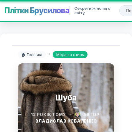
Секрети жіночого
Плітки Брусилова
світу
🏠 Головна
/
Мода та стиль
Шуба
12 РОКІВ ТОМУ
•
АВТОР:
ВЛАДИСЛАВ КОВАЛЕНКО