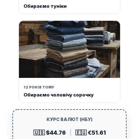
Обираємо туніки
12 РОКІВ ТОМУ
Обираємо чоловічу сорочку
КУРС ВАЛЮТ (НБУ)
🇺🇸 $44.76
|
🇪🇺 €51.61