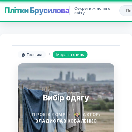
Секрети жіночого
Плітки Брусилова
світу
🏠 Головна
/
Мода та стиль
Вибір одягу
11 РОКІВ ТОМУ
•
АВТОР:
ВЛАДИСЛАВ КОВАЛЕНКО