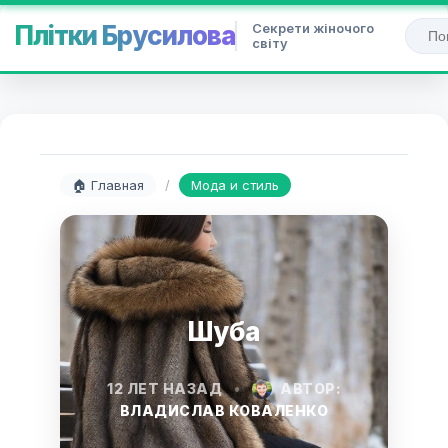
Секрети жіночого
Плітки Брусилова
світу
🏠 Главная
/
Мода и стиль
Шуба
12 ЛЕТ НАЗАД
•
АВТОР:
ВЛАДИСЛАВ КОВАЛЕНКО