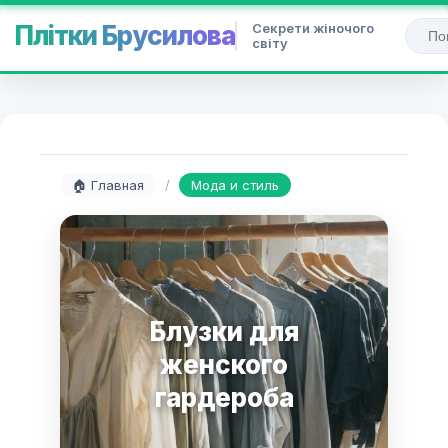
Секрети жіночого
Плітки Брусилова
світу
🏠 Главная
/
Мода и стиль
Блузки для
женского
гардероба