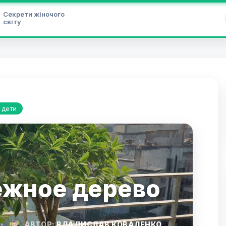
Секрети жіночого
світу
 дети
жное дерево
•
АВТОР:
ВЛАДИСЛАВ КОВАЛЕНКО