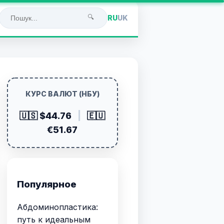
🔍
RU
UK
КУРС ВАЛЮТ (НБУ)
🇺🇸 $44.76
|
🇪🇺
€51.67
Популярное
Абдоминопластика:
путь к идеальным