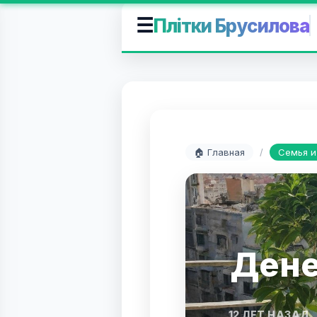
☰
Плітки Брусилова
🏠 Главная
/
Семья и
Дене
12 ЛЕТ НАЗАД