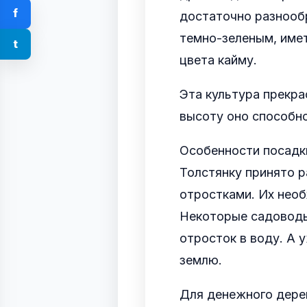
f
достаточно разнооб
темно-зеленым, име
t
цвета кайму.
Эта культура прекра
высоту оно способно
Особенности посадк
Толстянку принято 
отростками. Их необ
Некоторые садоводы
отросток в воду. А 
землю.
Для денежного дерев